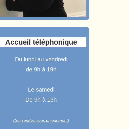
Accueil téléphonique
Du lundi au vendredi
de 9h à 19h
Le samedi
De 9h à 13h
(Sur rendez-vous uniquement)