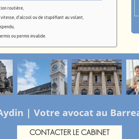
tion routière,
tesse, d’alcool ou de stupéfiant au volant,
uspendu,
ermis ou permis invalide.
Aydin | Votre avocat au Barre
CONTACTER LE CABINET